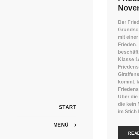
Nove
Der Frie
Grundsc
mit eine
Frieden.
beschäft
Klasse 1
Friedens
Giraffen
kommt, k
Friedens
Über die
die kein
START
im Stich 
MENÜ
REA